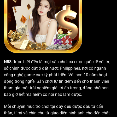
N88
được biết đến là một sân chơi cá cược quốc tế với trụ
sở chính được đặt ở đất nước Philippines, nơi có ngành
công nghệ game cực kỳ phát triển. Với hơn 10 năm hoạt
động trong nghề. Sân chơi tự tin đem đến cho thành viên
tham gia một trải nghiệm giải trí ấn tượng, đáng nhớ hơn
bao giờ hết mà hiếm có nơi nào làm được.
Mỗi chuyên mục trò chơi tại đây đều được đầu tư cẩn
thận, tỉ mỉ và chỉn chu từ giao diện hình ảnh cho đến chất