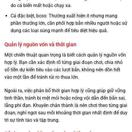
do cá biến mất hoặc chạy xa.
Cá đặc biệt, boss: Thường xuất hiện ít nhưng mang
phần thưởng lớn, cần phối hợp bắn nhiều người hoặc sử
dụng các loại súng mạnh để tiêu diệt hiệu quả.
Quản lý nguồn vốn và thời gian
Một chiến thuật quan trọng là biết cách quản lý nguồn vốn
hợp lý. Bạn cần xác định rõ từng giai đoạn chơi, chia nhỏ
số tiền dự kiến tiêu vào các lượt bắn, không nên dồn hết
vào một lần để tránh rủi ro thua lớn.
Ngoài ra, việc phân bổ thời gian hợp lý cũng giúp giữ vững
tinh thần, tránh bị mệt mỏi hoặc nóng vội dẫn đến bắn sai,
lãng phí đạn. Khuyên chân thành là nên chơi theo từng giai
đoạn, nghỉ ngơi sau mỗi khoảng thời gian nhất định để duy
trì sự tỉnh táo và tập trung.