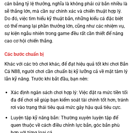
cân bằng tỷ lệ thưởng, nghĩa là không phải cứ bắn nhiều là
sẽ thắng lớn, mà cần sự chính xác và chiến thuật hợp lý.
Do đó, việc tìm hiểu kỹ thuật bắn, những kiểu cá đặc biệt
có thể mang lại phần thưởng lớn, cũng như các nhiệm vụ,
sự kiện ngẫu nhiên trong game đều rất cần thiết để nâng
cao cơ hội chiến thắng.
Các bước chuẩn bị
Khác với các trò chơi khác, để đạt hiệu quả tốt khi chơi Bắn
Cá N88, người chơi cần chuẩn bị kỹ lưỡng cả về mặt tâm lý
lẫn kỹ năng. Trước khi bắt đầu, bạn nên:
Xác định ngân sách chơi hợp lý: Việc đặt ra mức tiền tối
đa để chơi sẽ giúp bạn kiểm soát tài chính tốt hơn, tránh
rơi vào trạng thái tiêu quá mức gây hậu quả tiêu cực.
Luyện tập kỹ năng bắn: Thường xuyên luyện tập để
quen thuộc về cách điều chỉnh lực bắn, góc bắn phù
hợp với từng loại cá.