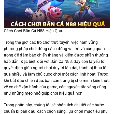
Cách Chơi Bắn Cá N88 Hiệu Quả
Trong thế giới các trò chơi trực tuyến, việc nắm vững
phương pháp chơi đúng cách đóng vai trò vô cùng quan
trọng để đảm bảo chiến thắng và kiếm được phần thưởng
hấp dẫn. Đặc biệt, đối với Bắn Cá N88, đây còn là yếu tố
quyết định giúp người chơi duy trì lâu dài, tránh bị thua lỗ
quá nhiều và làm chủ cuộc chơi một cách linh hoạt. Trước
khi bắt đầu chiến đấu, bạn cần trang bị cho mình kiến thức
về cơ chế vận hành của game, các nguyên tắc vàng cũng
như những mẹo nhỏ giúp chơi hiệu quả hơn.
Trong phần này, chúng tôi sẽ phân tích chi tiết các bước
chuẩn bị ban đầu, cách chọn súng, lựa chọn mục tiêu phù