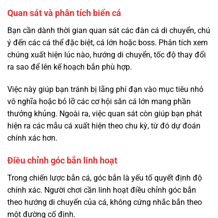
Quan sát và phân tích biển cá
Bạn cần dành thời gian quan sát các đàn cá di chuyển, chú
ý đến các cá thể đặc biệt, cá lớn hoặc boss. Phân tích xem
chúng xuất hiện lúc nào, hướng di chuyển, tốc độ thay đổi
ra sao để lên kế hoạch bắn phù hợp.
Việc này giúp bạn tránh bị lãng phí đạn vào mục tiêu nhỏ
vô nghĩa hoặc bỏ lỡ các cơ hội săn cá lớn mang phần
thưởng khủng. Ngoài ra, việc quan sát còn giúp bạn phát
hiện ra các mẫu cá xuất hiện theo chu kỳ, từ đó dự đoán
chính xác hơn.
Điều chỉnh góc bắn linh hoạt
Trong chiến lược bắn cá, góc bắn là yếu tố quyết định độ
chính xác. Người chơi cần linh hoạt điều chỉnh góc bắn
theo hướng di chuyển của cá, không cứng nhắc bắn theo
một đường cố định.