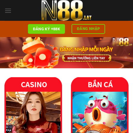
Chuyển
đến
nội
dung
ĐĂNG NHẬP
ĐĂNG KÝ +88K