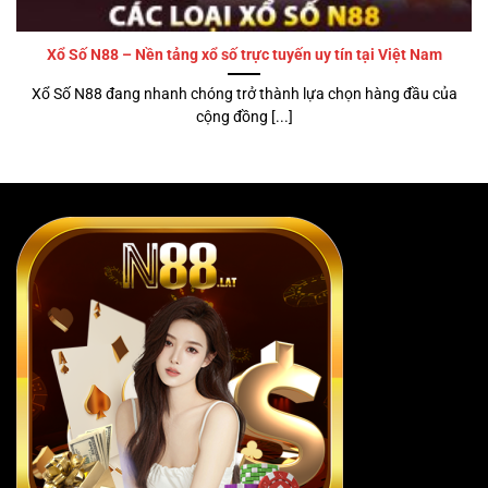
Xổ Số N88 – Nền tảng xổ số trực tuyến uy tín tại Việt Nam
Xổ Số N88 đang nhanh chóng trở thành lựa chọn hàng đầu của
cộng đồng [...]